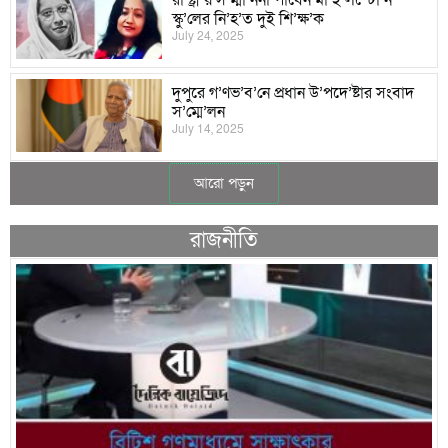
স্কু’লের নি’হ’ত দুই শি’ক্ষ’ক
July 24, 2025
দুপুরে গ’ণভ’ব’নে প্রধান উ’পদে’ষ্টার সংবাদ
স’ম্মে’লন
July 14, 2025
আরো পড়ুন
রাজনীতি