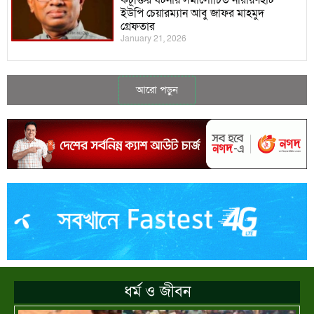
কটূক্তির ঘটনায় সমালোচিত নারায়ণহাট
ইউপি চেয়ারম্যান আবু জাফর মাহমুদ
গ্রেফতার
January 21, 2026
আরো পড়ুন
ধর্ম ও জীবন