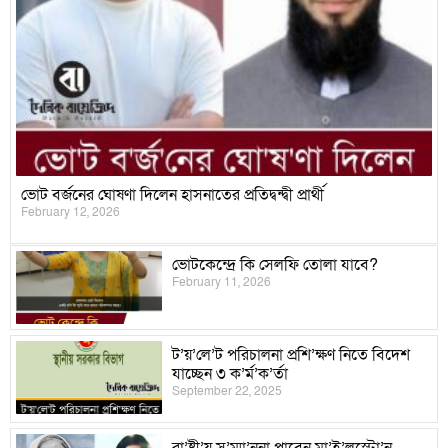
ভোট বর্জনের ঘোষণা দিলেন হাসনাতের প্রতিদ্বন্দ্বী প্রার্থী
February 12, 2026
ভোটকেন্দ্রে কি সেলফি তোলা যাবে?
February 11, 2026
ট’য়’লে’ট পরিচালনা প্রশি’ক্ষণ নিতে বিদেশ
যাচ্ছেন ৩ ক’র্ম’ক’র্তা
September 22, 2025
রা’ষ্ট্রী’য় স’ম্মা’ননা পাবেন মা’ই’লস্টো’ন