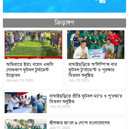
‌ক্রিড়াঙ্গণ
আমিরাতে ইয়াং বয়েস এফসি
বাঘাইছড়িতে অ’লিম্পি’ক বার
গোল্ডকাপ ফুটবল টুর্নামেন্ট
ফুটবল টু’র্নামে’ন্ট ও পুরষ্কার
উদ্ভোধন
বিতরণ অনুষ্ঠিত
January 19, 2026
July 18, 2025
বাঘাইছড়িতে প্রীতি ফুটবল ম্যা’চ ও পু’রস্কা’র
বিতরণ অনুষ্ঠিত
July 16, 2025
শ্রীলঙ্কার জা’লে ৯ গো’ল বাংলাদেশের
July 11, 2025