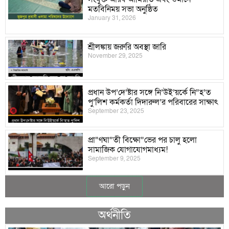
মতবিনিময় সভা অনুষ্ঠিত
January 31, 2026
শ্রীলঙ্কায় জরুরি অবস্থা জারি
November 29, 2025
প্রধান উপ’দে’ষ্টার সঙ্গে নি’উই’য়র্কে নি”হ’ত
পু’লিশ কর্মকর্তা দিদারুল’র পরিবারের সাক্ষাৎ
September 23, 2025
প্রা”ণঘা”তী বিক্ষো”ভের পর চালু হলো
সামাজিক যোগাযোগমাধ্যম!
September 9, 2025
আরো পড়ুন
অর্থনীতি