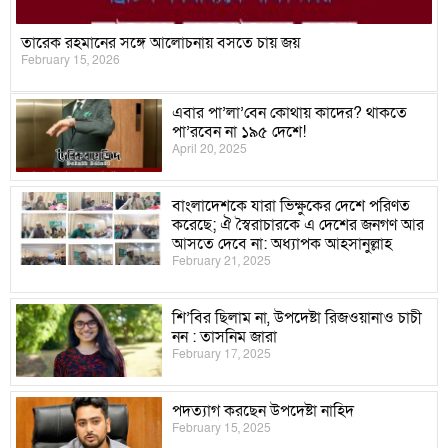
তারেক রহমানের সঙ্গে আলোচনায় বসতে চায় জয়
February 15, 2026
এবার পা’লা’বেন কোথায় কাদের? থাকতে
পা’রবেন না ১৯৫ দেশে!
April 20, 2025
বাংলাদেশকে যারা ভিক্ষুকের দেশে পরিণত
করেছে; ঐ স্বৈরাচারকে এ দেশের জনগণ আর
আসতে দেবে না: অধ্যাপক আহসানুল্লাহ
February 21, 2025
শি’বির ছিলাম না, উপদেষ্টা রিজওয়ানাও চাচী
নন : তাসনিম জারা
February 17, 2025
পদত্যাগ করছেন উপদেষ্টা নাহিদ
February 15, 2025