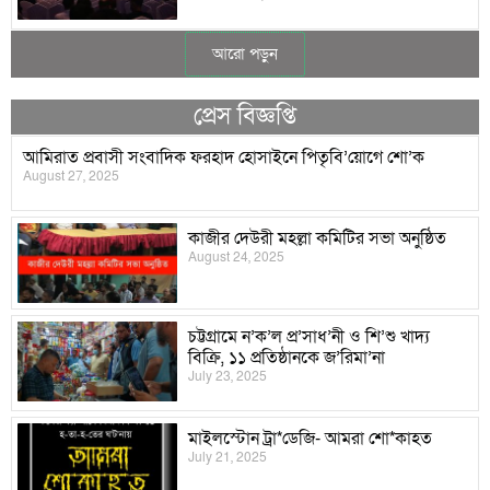
আরো পড়ুন
প্রেস বিজ্ঞপ্তি
আমিরাত প্রবাসী সংবাদিক ফরহাদ হোসাইনে পিতৃবি’য়োগে শো’ক
August 27, 2025
কাজীর দেউরী মহল্লা কমিটির সভা অনুষ্ঠিত
August 24, 2025
চট্টগ্রামে ন’ক’ল প্র’সাধ’নী ও শি’শু খাদ্য
বিক্রি, ১১ প্রতিষ্ঠানকে জ’রিমা’না
July 23, 2025
মাইলস্টোন ট্রা*ডেজি- আমরা শো*কাহত
July 21, 2025