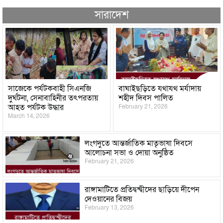
সারাদেশ
সাজেকে পর্যটকবাহী সিএনজি
বাঘাইছড়িতে যথাযথ মর্যাদায়
দুর্ঘটনা, সেনাবাহিনীর তৎপরতায়
শহীদ দিবস পালিত
আহত পর্যটক উদ্ধার ‎
February 21, 2026
March 14, 2026
লংগদুতে আন্তর্জাতিক মাতৃভাষা দিবসে
আলোচনা সভা ও দোয়া অনুষ্ঠিত
February 21, 2026
রাঙ্গামাটিতে প্রতিদ্বন্দ্বীদের ছাড়িয়ে দীপেন
দেওয়ানের বিজয়
February 13, 2026