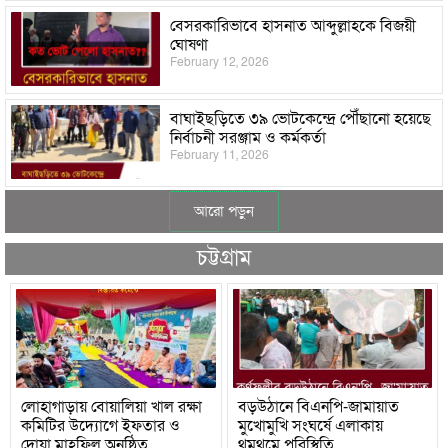
বেসরকারিভাবে হাসনাত আব্দুল্লাহকে বিজয়ী
ঘোষণা
February 12, 2026
বাঘাইছড়িতে ৩৯ ভোটকেন্দ্রে পৌঁছানো হয়েছে
নির্বাচনী সরঞ্জাম ও কর্মকর্তা
February 11, 2026
আরো পড়ুন
চট্টগ্রাম
লোহাগাড়ায় বোয়ালিয়া খাল রক্ষা
বড়উঠানে বিএনপি-জামায়াত
কমিটির উদ্যোগে ইফতার ও
মুখোমুখি সংঘর্ষে এলাকায়
দোয়া মাহফিল অনুষ্ঠিত
থমথমে পরিস্থিতি