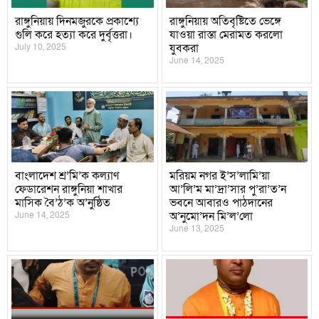
রাঙ্গুনিয়ায় দিনমজুরকে প্রকাশ্যে
রাঙ্গুনিয়ায় অতিবৃষ্টিতে ভেঙ্গে
গুলি করে হত্যা করে দুর্বৃত্তরা।
যাওয়া রাস্তা মেরামত করলো
যুবকরা
July 10, 2025
June 14, 2025
বাংলাদেশ শ্র’মি’ক কল্যাণ
মরিয়ম নগর ই’স’লামি’য়া
ফেডারেশন রাঙ্গুনিয়া শাখার
আ’লি’ম মা’দ্রা’সার পু’রা’ত’ন
মাসিক বৈ’ঠ’ক অ’নুষ্ঠিত
ভবনে আবারও পাঠদানের
অ’নুমো’দন মি’ল’লো
June 14, 2025
June 13, 2025