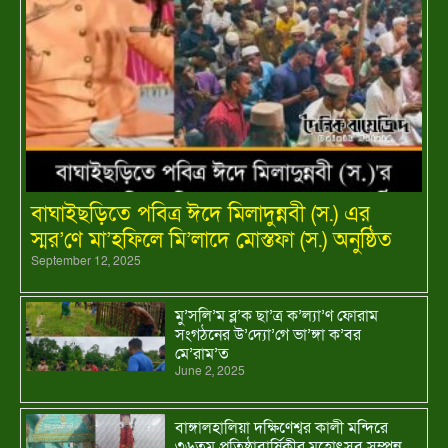
বাঘাইছড়িতে পবিত্র ঈদে মিলাদুন্নবী (স.) এর
স্মর’ণে মা’হফিলে মি’লাদে মোস্তফা (স.) অনুষ্ঠিত
September 12, 2025
মু’সলি’ম ব্ল’ক ছা’ত্র ক’ল্যা’ণ ফোরাম
সংগঠনের উ’দ্যো’গে ভা’ঙ্গা ক’বর
মে’রাম’ত
June 2, 2025
বাঙ্গালহালিয়া দক্ষিণেশ্বর কালী মন্দিরে
৩৬তম প্রতিষ্ঠাবার্ষিকীর মহোৎসব সম্পন্ন