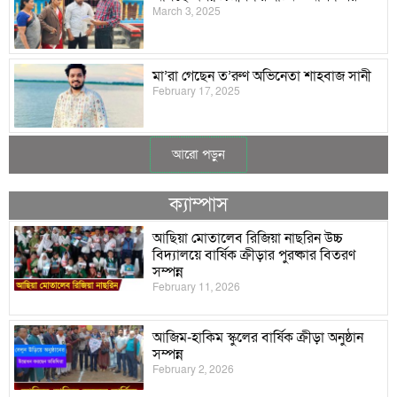
March 3, 2025
মা’রা গেছেন ত’রুণ অভিনেতা শাহবাজ সানী
February 17, 2025
আরো পড়ুন
ক‌্যাম্পাস
আছিয়া মোতালেব রিজিয়া নাছরিন উচ্চ
বিদ্যালয়ে বার্ষিক ক্রীড়ার পুরষ্কার বিতরণ
সম্পন্ন
February 11, 2026
আজিম-হাকিম স্কুলের বার্ষিক ক্রীড়া অনুষ্ঠান
সম্পন্ন
February 2, 2026