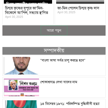
চিন্ময় কৃষ্ণের দুপুরে জা’মিন-
জা-মিন পেলেন চিন্ময় কৃষ্ণ দাস
বিকেলে আ’পিল, সন্ধ্যায় স্থ’গিত
April 30, 2025
April 30, 2025
আরো পড়ুন
সম্পাদকীয়
“বাংলা ভাষা সর্বত্র চালু করতে হবে”
শোকাশ্রুতে লেখা যাদের নাম
১৪ ডিসেম্বর ১৯৭১: পরিকল্পিত বুদ্ধিজীবী হত্যা