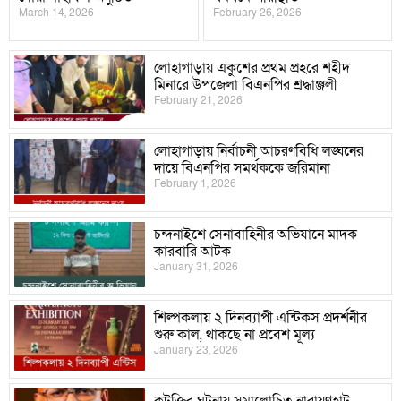
March 14, 2026
February 26, 2026
লোহাগাড়ায় একুশের প্রথম প্রহরে শহীদ
মিনারে উপজেলা বিএনপির শ্রদ্ধাঞ্জলী
February 21, 2026
লোহাগাড়ায় নির্বাচনী আচরণবিধি লঙ্ঘনের
দায়ে বিএনপির সমর্থককে জরিমানা
February 1, 2026
চন্দনাইশে সেনাবাহিনীর অভিযানে মাদক
কারবারি আটক
January 31, 2026
শিল্পকলায় ২ দিনব্যাপী এন্টিকস প্রদর্শনীর
শুরু কাল, থাকছে না প্রবেশ মূল্য
January 23, 2026