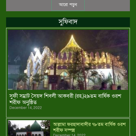
আরো পড়ুন
সু‌ফিবাদ
সুফী সম্রাট সৈয়দ শিবলী আকবরী (রহ.)২৯তম বার্ষিক ওরশ
শরীফ অনুষ্ঠিত
December 14, 2022
আল্লামা ফরহাদাবাদীর ৭৮তম বার্ষিক ওরশ
শরীফ সম্পন্ন
December 14, 2022