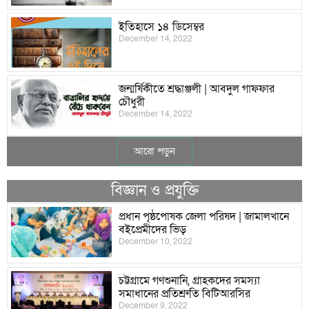
ইতিহাসে ১৪ ডিসেম্বর
December 14, 2022
জন্মর্ষিকীতে শ্রদ্ধাঞ্জলী | আবদুল গাফফার
চৌধুরী
December 14, 2022
আরো পড়ুন
বিজ্ঞান ও প্রযুক্তি
প্রধান পৃষ্ঠপোষক জেলা পরিষদ | জামালখানে
বইপ্রেমীদের ভিড়
December 10, 2022
চট্টগ্রামে গণশুনানি, গ্রাহকদের সমস্যা
সমাধানের প্রতিশ্রুতি বিটিআরসির
December 9, 2022