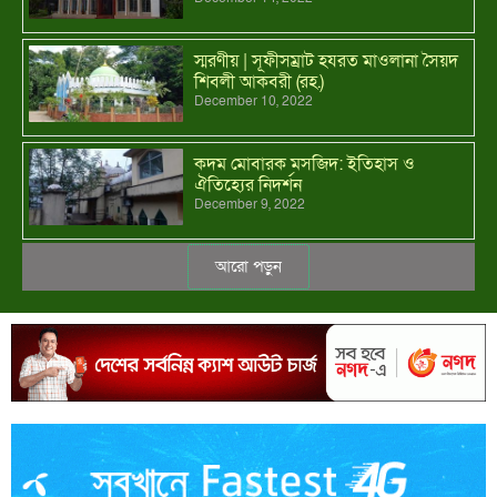
স্মরণীয় | সূফীসম্রাট হযরত মাওলানা সৈয়দ
শিবলী আকবরী (রহ.)
December 10, 2022
কদম মোবারক মসজিদ: ইতিহাস ও
ঐতিহ্যের নিদর্শন
December 9, 2022
আরো পড়ুন