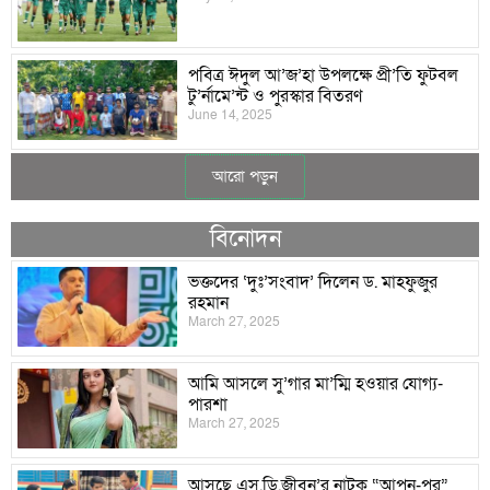
পবিত্র ঈদুল আ’জ’হা উপলক্ষে প্রী’তি ফুটবল
টু’র্নামে’ন্ট ও পুরস্কার বিতরণ
June 14, 2025
আরো পড়ুন
বিনোদন
ভক্তদের ‘দুঃ’সংবাদ’ দিলেন ড. মাহফুজুর
রহমান
March 27, 2025
আমি আসলে সু’গার মা’ম্মি হওয়ার যোগ্য-
পারশা
March 27, 2025
আসছে এস.ডি.জীবন’র নাটক “আপন-পর”