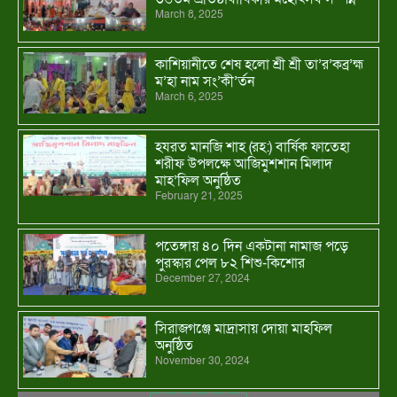
March 8, 2025
কাশিয়ানীতে শেষ হলো শ্রী শ্রী তা’র’কব্র’হ্ম
ম’হা নাম সং’কী’র্তন
March 6, 2025
হযরত মানজি শাহ (রহ:) বার্ষিক ফাতেহা
শরীফ উপলক্ষে আজিমুশশান মিলাদ
মাহ’ফিল অনুষ্ঠিত
February 21, 2025
পতেঙ্গায় ৪০ দিন একটানা নামাজ পড়ে
পুরস্কার পেল ৮২ শিশু-কিশোর
December 27, 2024
সিরাজগঞ্জে মাদ্রাসায় দোয়া মাহফিল
অনুষ্ঠিত
November 30, 2024