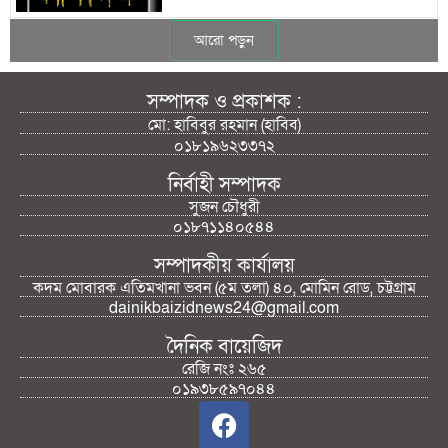
আরো পড়ুন
সম্পাদক ও প্রকাশক :
মো: হাবিবুর রহমান (হাবিব)
০১৮১৯৬২৩৩৭২
নির্বাহী সম্পাদক
সুজন চৌধুরী
০১৮৭১১৪০৫৪৪
সম্পাদকীয় কার্যালয়
কদম মোবারক এতিমখানা ভবন (৫ম তলা) ৪০, মোমিন রোড, চট্টগ্রাম
dainikbaizidnews24@gmail.com
দৈনিক বায়েজিদ
রেজি নংঃ ২৬৫
০১৯৩৮৫৯৭০৪৪