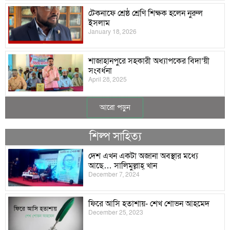
টেকনাফে শ্রেষ্ঠ শ্রেণি শিক্ষক হলেন নুরুল
ইসলাম
January 18, 2026
শাজাহানপুরে সহকারী অধ্যাপকের বিদা’য়ী
সংবর্ধনা
April 28, 2025
আরো পড়ুন
শিল্প সাহিত্য
দেশ এখন একটা অজানা অবস্থার মধ্যে
আছে… সালিমুল্লাহ্ খান
December 7, 2024
ফিরে আসি হতাশায়- শেখ শোভন আহমেদ
December 25, 2023